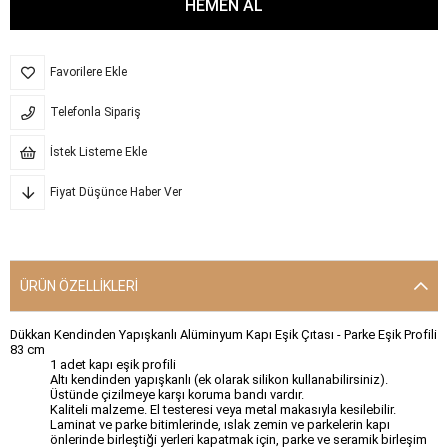
Favorilere Ekle
Telefonla Sipariş
İstek Listeme Ekle
Fiyat Düşünce Haber Ver
ÜRÜN ÖZELLIKLERI
Dükkan Kendinden Yapışkanlı Alüminyum Kapı Eşik Çıtası - Parke Eşik Profili
83 cm
1 adet kapı eşik profili
Altı kendinden yapışkanlı (ek olarak silikon kullanabilirsiniz).
Üstünde çizilmeye karşı koruma bandı vardır.
Kaliteli malzeme. El testeresi veya metal makasıyla kesilebilir.
Laminat ve parke bitimlerinde, ıslak zemin ve parkelerin kapı
önlerinde birleştiği yerleri kapatmak için, parke ve seramik birleşim