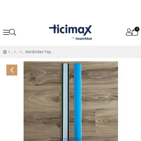
0
Kendinden Yapışkanlı Alüminyum Kapı Eşik Çıtası - Parke Eşik Profili 83 cm