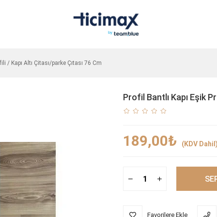
fili / Kapı Altı Çitası/parke Çıtası 76 Cm
Profil Bantlı Kapı Eşik P
189,00₺
(KDV Dahil
Favorilere Ekle