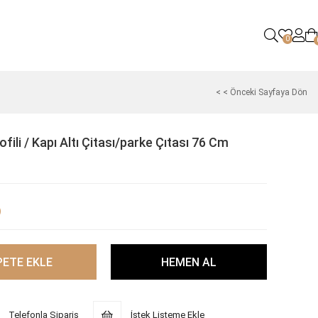
0
< < Önceki Sayfaya Dön
rofili / Kapı Altı Çitası/parke Çıtası 76 Cm
)
Telefonla Sipariş
İstek Listeme Ekle