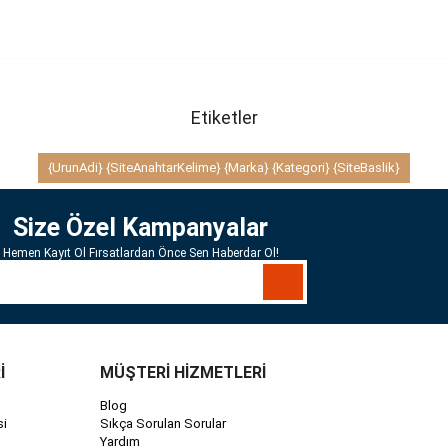
Etiketler
{UrunAdi} {SiteAnahtarKelime} {Marka} {Kategori} {SiteBaslik}
Size Özel Kampanyalar
Hemen Kayıt Ol Fırsatlardan Önce Sen Haberdar Ol!
İ
MÜŞTERİ HİZMETLERİ
Blog
si
Sıkça Sorulan Sorular
Yardım